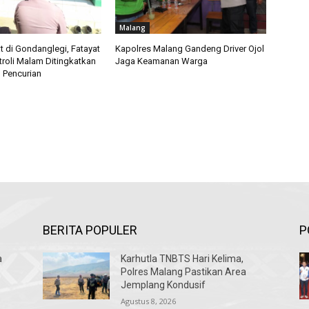
Malang
t di Gondanglegi, Fatayat
Kapolres Malang Gandeng Driver Ojol
troli Malam Ditingkatkan
Jaga Keamanan Warga
 Pencurian
BERITA POPULER
P
a
Karhutla TNBTS Hari Kelima,
Polres Malang Pastikan Area
Jemplang Kondusif
Agustus 8, 2026