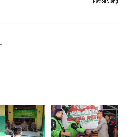
Patroli Siang
t/