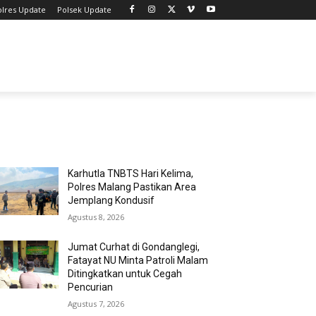
olres Update
Polsek Update
MOST POPULAR
Karhutla TNBTS Hari Kelima,
Polres Malang Pastikan Area
Jemplang Kondusif
Agustus 8, 2026
Jumat Curhat di Gondanglegi,
Fatayat NU Minta Patroli Malam
Ditingkatkan untuk Cegah
Pencurian
Agustus 7, 2026