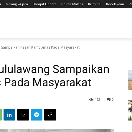
i
Malang 24 jam
Dampit Update
Polres Malang
Kriminal
Kecelakaan
P
g Sampaikan Pesan Kamtibmas Pada Masyarakat
Bululawang Sampaikan
 Pada Masyarakat
192
0