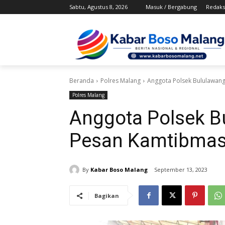
Sabtu, Agustus 8, 2026
Masuk / Bergabung
Redaks
Beranda
Polres Malang
Anggota Polsek Bululawan
Polres Malang
Anggota Polsek 
Pesan Kamtibmas
By
Kabar Boso Malang
September 13, 2023
Bagikan