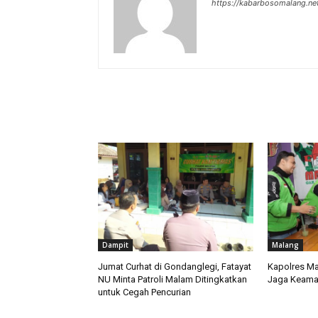
https://kabarbosomalang.ne
RELATED ARTICLES
Dampit
Malang
Jumat Curhat di Gondanglegi, Fatayat
Kapolres Ma
NU Minta Patroli Malam Ditingkatkan
Jaga Keama
untuk Cegah Pencurian