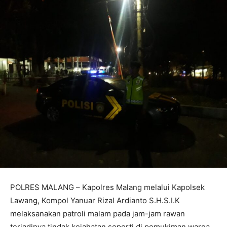
POLRES MALANG – Kapolres Malang melalui Kapolsek
Lawang, Kompol Yanuar Rizal Ardianto S.H.S.I.K
melaksanakan patroli malam pada jam-jam rawan
terjadinya tindak kejahatan seperti di pemukiman warga,