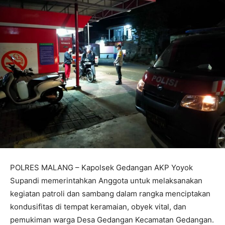
POLRES MALANG – Kapolsek Gedangan AKP Yoyok
Supandi memerintahkan Anggota untuk melaksanakan
kegiatan patroli dan sambang dalam rangka menciptakan
kondusifitas di tempat keramaian, obyek vital, dan
pemukiman warga Desa Gedangan Kecamatan Gedangan.