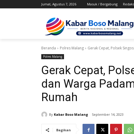
Jumat, Agustus 7, 2026
Masuk / Bergabung
Redaks
Beranda
Polres Malang
Gerak Cepat, Polsek Sing
Polres Malang
Gerak Cepat, Pols
dan Warga Padam
Rumah
By
Kabar Boso Malang
September 14, 2023
Bagikan