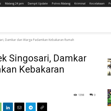
i
Malang 24 jam
Dampit Update
Polres Malang
Kriminal
Kecelakaan
P
osari, Damkar dan Warga Padamkan Kebakaran Rumah
ek Singosari, Damkar
kan Kebakaran
1398
0