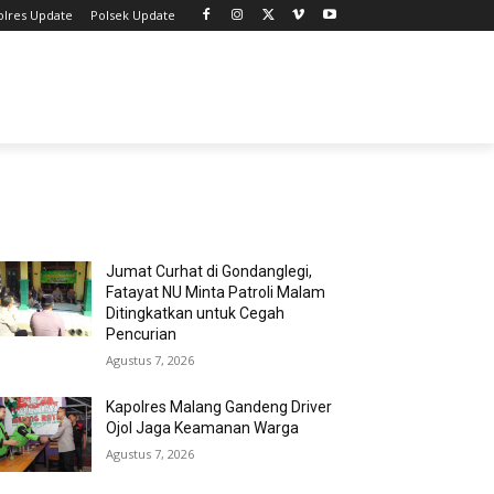
olres Update
Polsek Update
MOST POPULAR
Jumat Curhat di Gondanglegi,
Fatayat NU Minta Patroli Malam
Ditingkatkan untuk Cegah
Pencurian
Agustus 7, 2026
Kapolres Malang Gandeng Driver
Ojol Jaga Keamanan Warga
Agustus 7, 2026