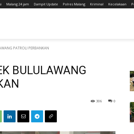
i
Malang 24 jam
Dampit Update
Polres Malang
Kriminal
Kecelakaan
P
LAWANG PATROLI PERBANKAN
SEK BULULAWANG
KAN
306
0