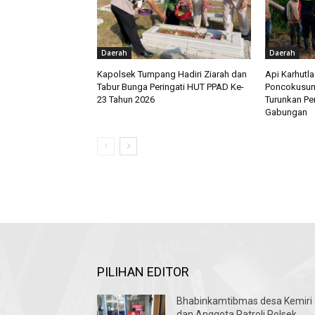
Daerah
Daerah
Kapolsek Tumpang Hadiri Ziarah dan
Api Karhutl
Tabur Bunga Peringati HUT PPAD Ke-
Poncokusum
23 Tahun 2026
Turunkan Pe
Gabungan
PILIHAN EDITOR
Bhabinkamtibmas desa Kemiri
dan Anggota Patroli Polsek