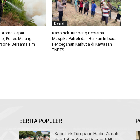
Daerah
a Bromo Capai
Kapolsek Tumpang Bersama
o, Polres Malang
Muspika Patroli dan Berikan Imbauan
rsonel Bersama Tim
Pencegahan Karhutla di Kawasan
TNBTS
BERITA POPULER
P
Kapolsek Tumpang Hadiri Ziarah
dan Tabur Bunga Peringati HUT