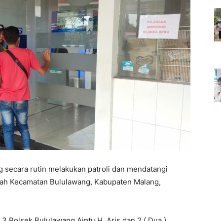
ecara rutin melakukan patroli dan mendatangi
ayah Kecamatan Bululawang, Kabupaten Malang,
3 Polsek Bululawang Aiptu H. Aris dan 2 ( Dua )