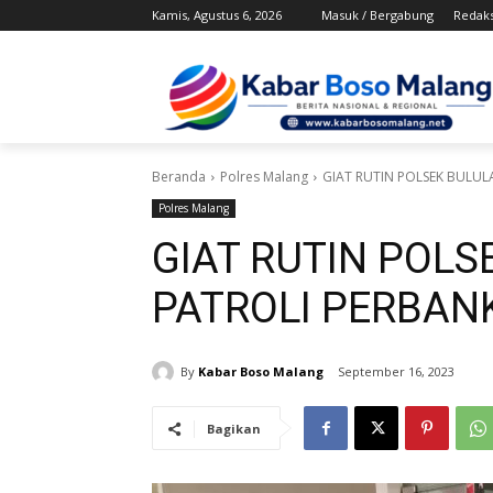
Kamis, Agustus 6, 2026
Masuk / Bergabung
Redaks
Beranda
Polres Malang
GIAT RUTIN POLSEK BULU
Polres Malang
GIAT RUTIN POL
PATROLI PERBAN
By
Kabar Boso Malang
September 16, 2023
Bagikan