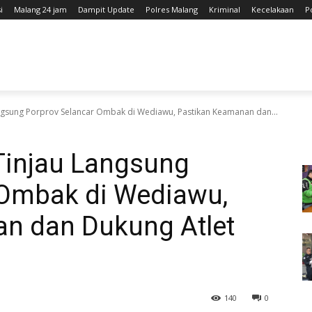
i
Malang 24 jam
Dampit Update
Polres Malang
Kriminal
Kecelakaan
P
ngsung Porprov Selancar Ombak di Wediawu, Pastikan Keamanan dan...
Tinjau Langsung
 Ombak di Wediawu,
n dan Dukung Atlet
140
0