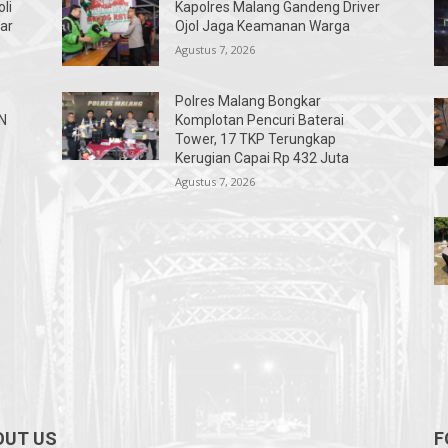
li
Kapolres Malang Gandeng Driver
iar
Ojol Jaga Keamanan Warga
Agustus 7, 2026
Polres Malang Bongkar
N
Komplotan Pencuri Baterai
Tower, 17 TKP Terungkap
Kerugian Capai Rp 432 Juta
Agustus 7, 2026
n
OUT US
F