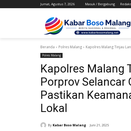
Jumat, Agustus 7, 2026
Masuk / Bergabung
Redaks
Beranda
Polres Malang
Kapolres Malang Tinjau La
Polres Malang
Kapolres Malang 
Porprov Selancar
Pastikan Keamana
Lokal
By
Kabar Boso Malang
Juni 21, 2025