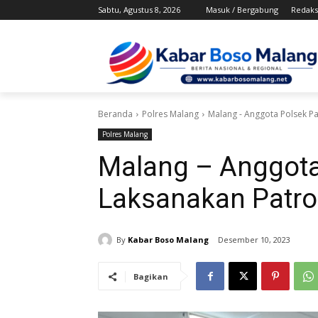
Sabtu, Agustus 8, 2026
Masuk / Bergabung
Redaks
Beranda
Polres Malang
Malang - Anggota Polsek P
Polres Malang
Malang – Anggota
Laksanakan Patro
By
Kabar Boso Malang
Desember 10, 2023
Bagikan