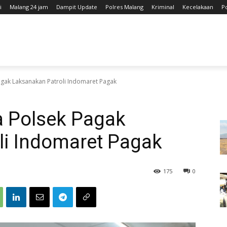
i
Malang 24 jam
Dampit Update
Polres Malang
Kriminal
Kecelakaan
P
agak Laksanakan Patroli Indomaret Pagak
 Polsek Pagak
li Indomaret Pagak
175
0