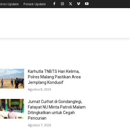
olres Update
Polsek Update
MOST POPULAR
Karhutla TNBTS Hari Kelima,
Polres Malang Pastikan Area
Jemplang Kondusif
Agustus 8, 2026
Jumat Curhat di Gondanglegi,
Fatayat NU Minta Patroli Malam
Ditingkatkan untuk Cegah
Pencurian
Agustus 7, 2026