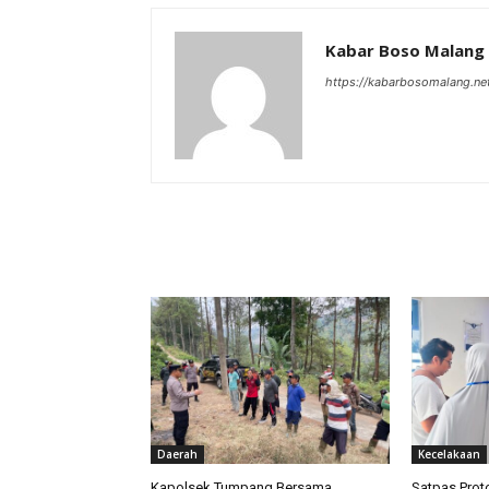
Kabar Boso Malang
https://kabarbosomalang.ne
RELATED ARTICLES
Daerah
Kecelakaan
Kapolsek Tumpang Bersama
Satpas Prot