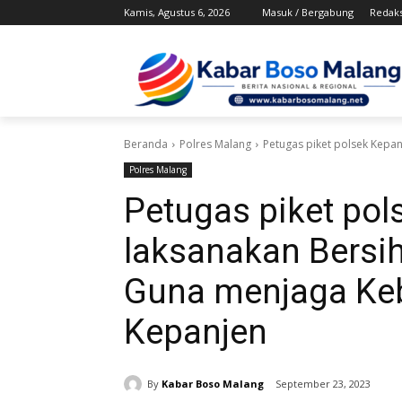
Kamis, Agustus 6, 2026
Masuk / Bergabung
Redaks
Beranda
Polres Malang
Petugas piket polsek Kepan
Polres Malang
Petugas piket pol
laksanakan Bersih
Guna menjaga Ke
Kepanjen
By
Kabar Boso Malang
September 23, 2023