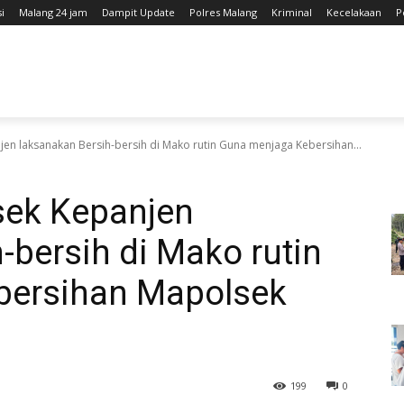
i
Malang 24 jam
Dampit Update
Polres Malang
Kriminal
Kecelakaan
P
jen laksanakan Bersih-bersih di Mako rutin Guna menjaga Kebersihan...
sek Kepanjen
-bersih di Mako rutin
bersihan Mapolsek
199
0