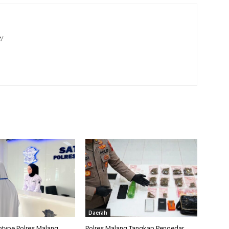
t/
Daerah
otype Polres Malang
Polres Malang Tangkap Pengedar