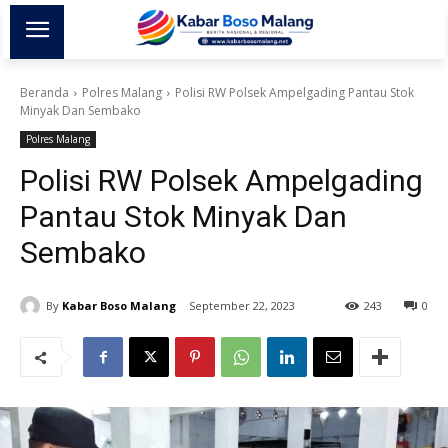
Beranda
Polres Malang
Polisi RW Polsek Ampelgading Pantau Stok
Minyak Dan Sembako
Polres Malang
Polisi RW Polsek Ampelgading
Pantau Stok Minyak Dan
Sembako
By
Kabar Boso Malang
September 22, 2023
243
0