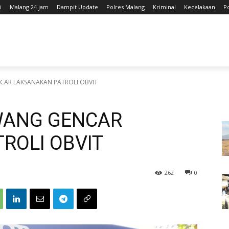
i
Malang 24 jam
Dampit Update
Polres Malang
Kriminal
Kecelakaan
P
CAR LAKSANAKAN PATROLI OBVIT
WANG GENCAR
ROLI OBVIT
262
0