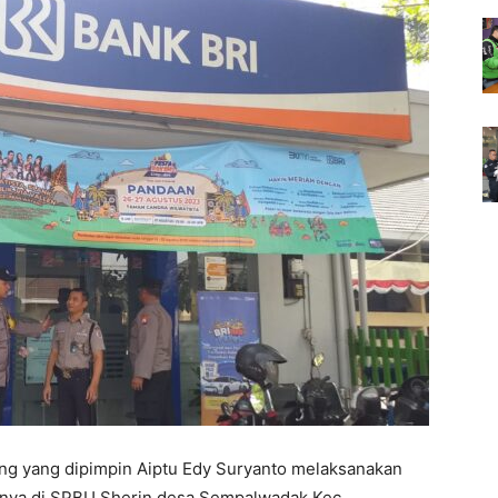
ang yang dipimpin Aiptu Edy Suryanto melaksanakan
satunya di SPBU Sherin desa Sempalwadak Kec.