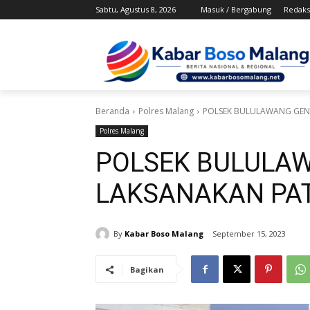
Sabtu, Agustus 8, 2026
Masuk / Bergabung
Redaks
Beranda
Polres Malang
POLSEK BULULAWANG GEN
Polres Malang
POLSEK BULULA
LAKSANAKAN PAT
By
Kabar Boso Malang
September 15, 2023
Bagikan