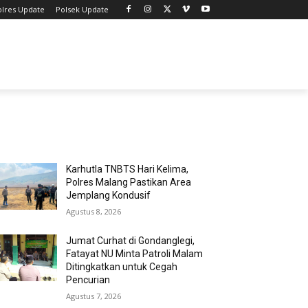
olres Update
Polsek Update
MOST POPULAR
Karhutla TNBTS Hari Kelima,
Polres Malang Pastikan Area
Jemplang Kondusif
Agustus 8, 2026
Jumat Curhat di Gondanglegi,
Fatayat NU Minta Patroli Malam
Ditingkatkan untuk Cegah
Pencurian
Agustus 7, 2026