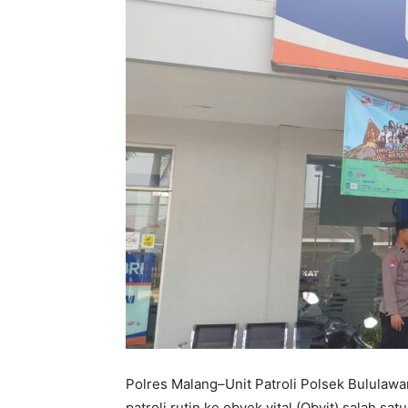
Polres Malang–Unit Patroli Polsek Bululaw
patroli rutin ke obyek vital (Obvit) salah 