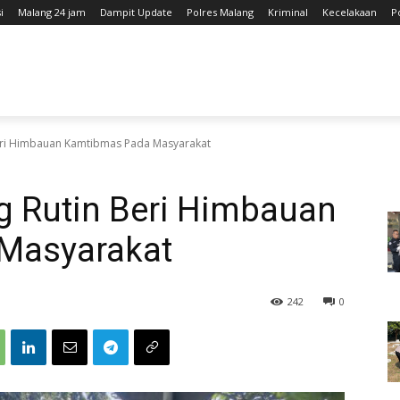
i
Malang 24 jam
Dampit Update
Polres Malang
Kriminal
Kecelakaan
P
Beri Himbauan Kamtibmas Pada Masyarakat
g Rutin Beri Himbauan
Masyarakat
242
0