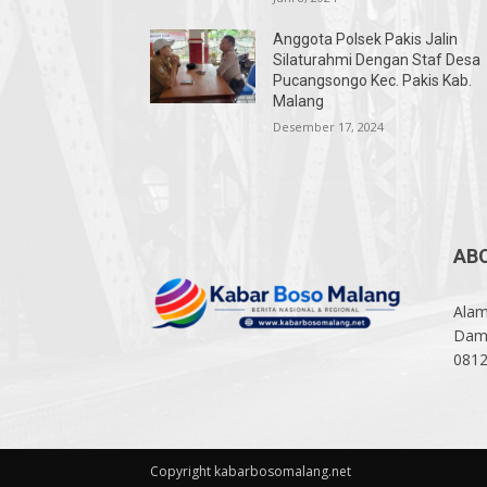
Anggota Polsek Pakis Jalin
Silaturahmi Dengan Staf Desa
Pucangsongo Kec. Pakis Kab.
Malang
Desember 17, 2024
AB
Alam
Damp
081
Copyright kabarbosomalang.net