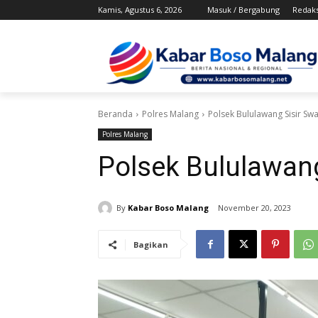
Kamis, Agustus 6, 2026
Masuk / Bergabung
Redaks
Beranda
Polres Malang
Polsek Bululawang Sisir Sw
Polres Malang
Polsek Bululawang
By
Kabar Boso Malang
November 20, 2023
Bagikan