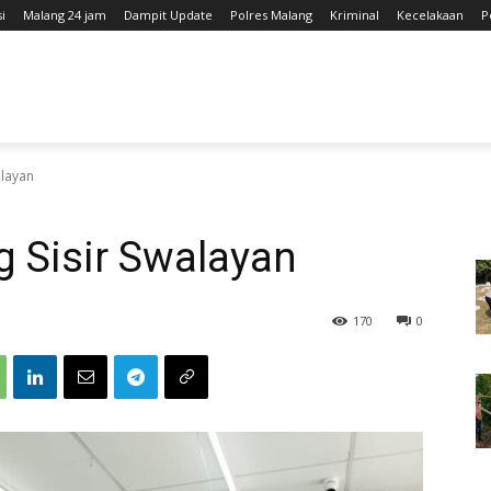
i
Malang 24 jam
Dampit Update
Polres Malang
Kriminal
Kecelakaan
P
alayan
 Sisir Swalayan
170
0