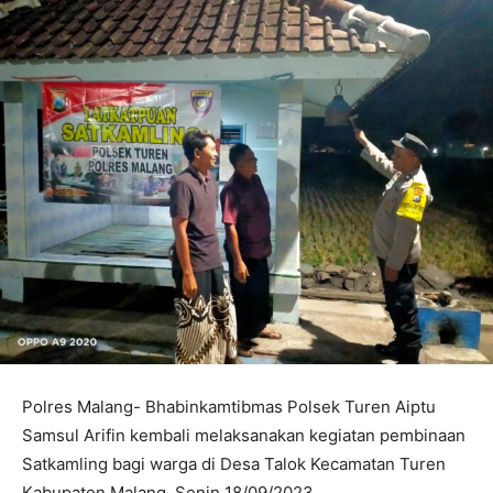
Polres Malang- Bhabinkamtibmas Polsek Turen Aiptu
Samsul Arifin kembali melaksanakan kegiatan pembinaan
Satkamling bagi warga di Desa Talok Kecamatan Turen
Kabupaten Malang, Senin 18/09/2023.