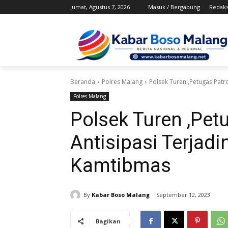
Jumat, Agustus 7, 2026
Masuk / Bergabung
Redaks
Beranda
Polres Malang
Polsek Turen ,Petugas Patr
Polres Malang
Polsek Turen ,Pet
Antisipasi Terjad
Kamtibmas
By
Kabar Boso Malang
September 12, 2023
Bagikan