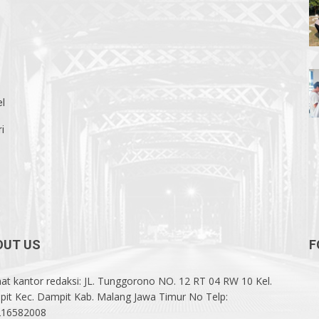
el
i
OUT US
F
at kantor redaksi: JL. Tunggorono NO. 12 RT 04 RW 10 Kel.
it Kec. Dampit Kab. Malang Jawa Timur No Telp:
216582008