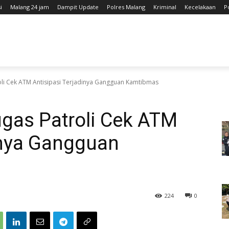
i
Malang 24 jam
Dampit Update
Polres Malang
Kriminal
Kecelakaan
P
oli Cek ATM Antisipasi Terjadinya Gangguan Kamtibmas
ugas Patroli Cek ATM
inya Gangguan
224
0