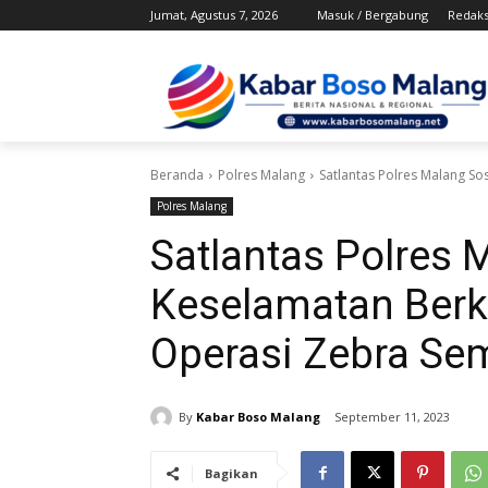
Jumat, Agustus 7, 2026
Masuk / Bergabung
Redaks
Beranda
Polres Malang
Satlantas Polres Malang S
Polres Malang
Satlantas Polres 
Keselamatan Ber
Operasi Zebra Se
By
Kabar Boso Malang
September 11, 2023
Bagikan