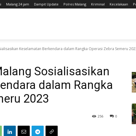
i
Malang 24 jam
Dampit Update
Polres Malang
Kriminal
Kecelakaan
P
osialisasikan Keselamatan Berkendara dalam Rangka Operasi Zebra Semeru 202
Malang Sosialisasikan
kendara dalam Rangka
meru 2023
256
0