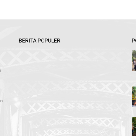
BERITA POPULER
P
i
an