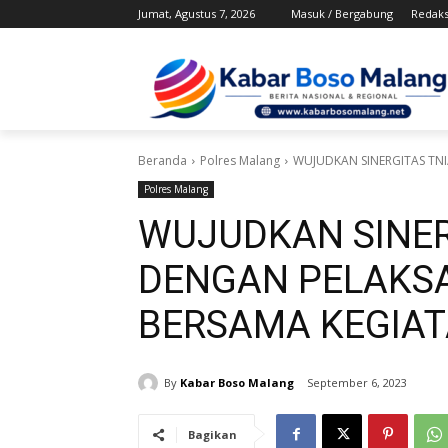
Jumat, Agustus 7, 2026
Masuk / Bergabung
Redaks
Beranda
Polres Malang
WUJUDKAN SINERGITAS TN
Polres Malang
WUJUDKAN SINER
DENGAN PELAK
BERSAMA KEGIAT
By
Kabar Boso Malang
September 6, 2023
Bagikan