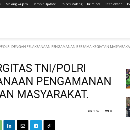
i
Malang 24 jam
Dampit Update
Polres Malang
Kriminal
Kecelakaan
P
I/POLRI DENGAN PELAKSANAAN PENGAMANAN BERSAMA KEGIATAN MASYARAKA
GITAS TNI/POLRI
SANAAN PENGAMANAN
AN MASYARAKAT.
274
0