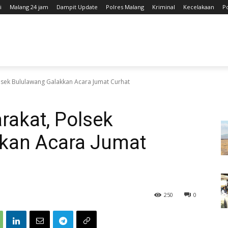
i
Malang 24 jam
Dampit Update
Polres Malang
Kriminal
Kecelakaan
P
lsek Bululawang Galakkan Acara Jumat Curhat
rakat, Polsek
kan Acara Jumat
250
0