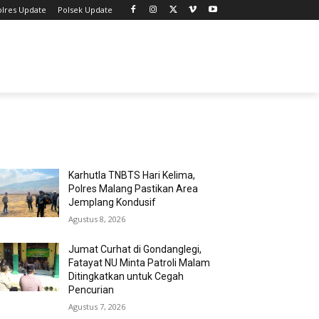
olres Update
Polsek Update
MOST POPULAR
Karhutla TNBTS Hari Kelima,
Polres Malang Pastikan Area
Jemplang Kondusif
Agustus 8, 2026
Jumat Curhat di Gondanglegi,
Fatayat NU Minta Patroli Malam
Ditingkatkan untuk Cegah
Pencurian
Agustus 7, 2026