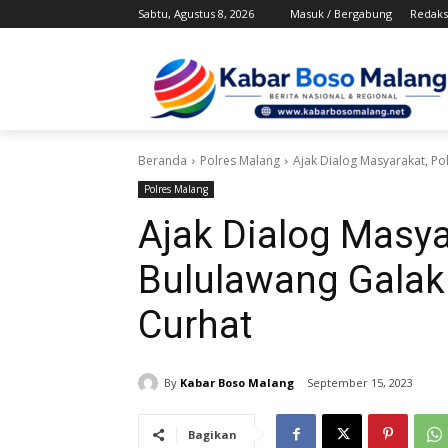
Sabtu, Agustus 8, 2026
Masuk / Bergabung
Redaks
Beranda
Polres Malang
Ajak Dialog Masyarakat, Po
Polres Malang
Ajak Dialog Masya
Bululawang Galak
Curhat
By
Kabar Boso Malang
September 15, 2023
Bagikan