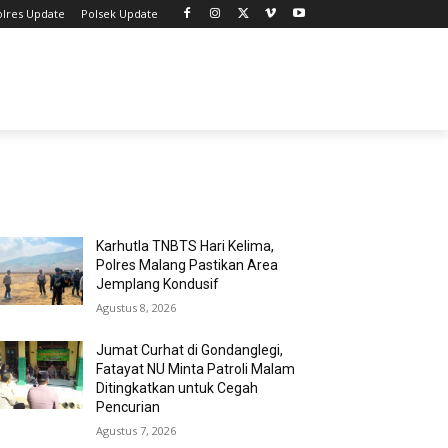
olres Update
Polsek Update
MOST POPULAR
Karhutla TNBTS Hari Kelima,
Polres Malang Pastikan Area
Jemplang Kondusif
Agustus 8, 2026
Jumat Curhat di Gondanglegi,
Fatayat NU Minta Patroli Malam
Ditingkatkan untuk Cegah
Pencurian
Agustus 7, 2026