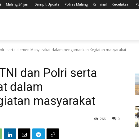
i
Malang 24 jam
Dampit Update
Polres Malang
Kriminal
Kecelakaan
P
 Polri serta elemen Masyarakat dalam pengamankan Kegiatan masyarakat
TNI dan Polri serta
at dalam
iatan masyarakat
266
0