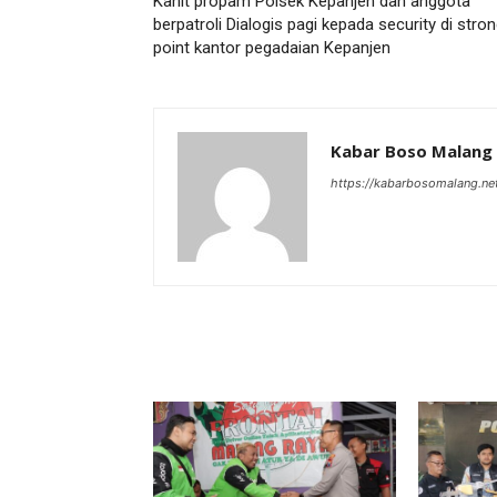
Kanit propam Polsek Kepanjen dan anggota
berpatroli Dialogis pagi kepada security di stro
point kantor pegadaian Kepanjen
Kabar Boso Malang
https://kabarbosomalang.ne
RELATED ARTICLES