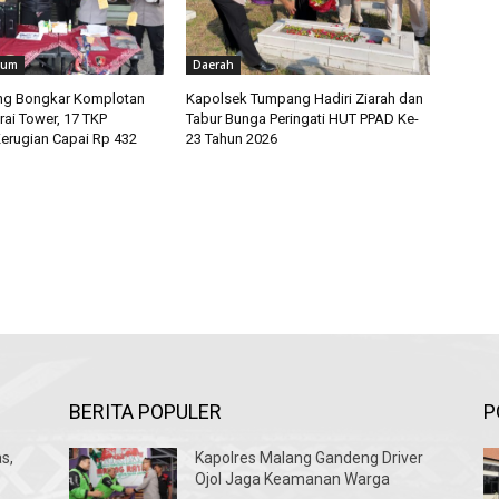
kum
Daerah
ng Bongkar Komplotan
Kapolsek Tumpang Hadiri Ziarah dan
rai Tower, 17 TKP
Tabur Bunga Peringati HUT PPAD Ke-
erugian Capai Rp 432
23 Tahun 2026
BERITA POPULER
P
s,
Kapolres Malang Gandeng Driver
Ojol Jaga Keamanan Warga