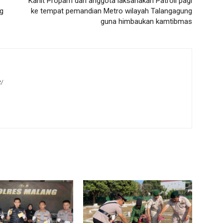
Kanit Propam dan anggota laksanakan Patroli pagi
ng
ke tempat pemandian Metro wilayah Talangagung
guna himbaukan kamtibmas
t/