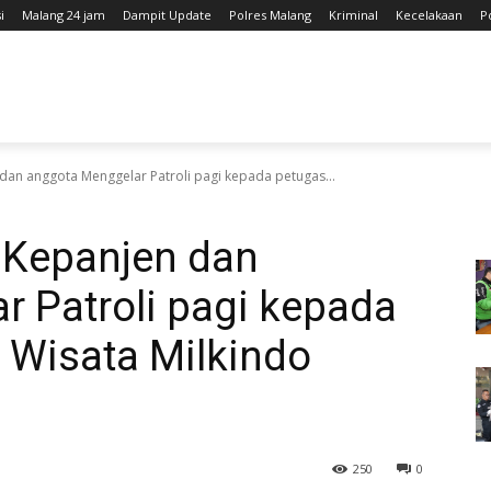
i
Malang 24 jam
Dampit Update
Polres Malang
Kriminal
Kecelakaan
P
dan anggota Menggelar Patroli pagi kepada petugas...
 Kepanjen dan
 Patroli pagi kepada
 Wisata Milkindo
250
0