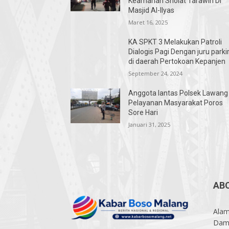
Keamanan Sholat Tarawih Di
Masjid Al-Ilyas
Maret 16, 2025
KA SPKT 3 Melakukan Patroli
Dialogis Pagi Dengan juru parki
di daerah Pertokoan Kepanjen
September 24, 2024
Anggota lantas Polsek Lawang
Pelayanan Masyarakat Poros
Sore Hari
Januari 31, 2025
AB
Alam
Damp