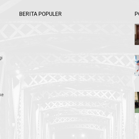
BERITA POPULER
P
gi
ke