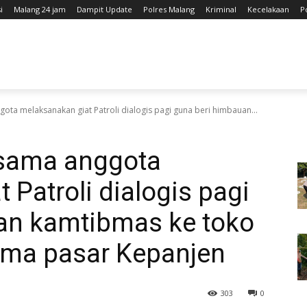
i
Malang 24 jam
Dampit Update
Polres Malang
Kriminal
Kecelakaan
P
ta melaksanakan giat Patroli dialogis pagi guna beri himbauan...
rsama anggota
 Patroli dialogis pagi
an kamtibmas ke toko
ma pasar Kepanjen
303
0