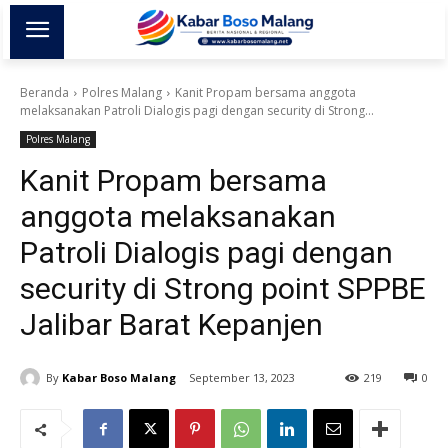
Beranda
Polres Malang
Kanit Propam bersama anggota
melaksanakan Patroli Dialogis pagi dengan security di Strong...
Polres Malang
Kanit Propam bersama
anggota melaksanakan
Patroli Dialogis pagi dengan
security di Strong point SPPBE
Jalibar Barat Kepanjen
By
Kabar Boso Malang
September 13, 2023
219
0