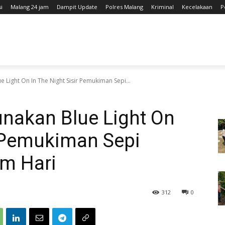
i
Malang 24 jam
Dampit Update
Polres Malang
Kriminal
Kecelakaan
P
 Light On In The Night Sisir Pemukiman Sepi...
nakan Blue Light On
r Pemukiman Sepi
m Hari
312
0