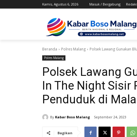
Kamis, Agustus 6, 2026
Masuk / Bergabung
Redaks
Beranda
Polres Malang
Polsek Lawang Gunakan Blue
Polres Malang
Polsek Lawang Gu
In The Night Sisi
Penduduk di Mala
By
Kabar Boso Malang
September 24, 2023
Bagikan