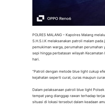
POLRES MALANG – Kapolres Malang melalui 
S.H.S.I.K melaksanakan patroli malam pada j
pemukiman warga, perumahan perumahan yan
sepi hingga perbatasan wilayah Kecamatan 
hari.
“Patroli dengan metode blue light cukup ef
kejahatan seperti curat, curas maupun curan
Dalam pelaksanaan patroli blue light Pols
tempat yang dianggap rawan terhadap ter
situasi di lokasi tersebut dalam keadaan am