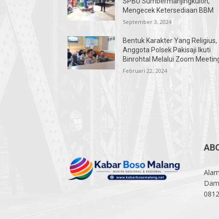
SPBU Sumbermanjingkulon,
Mengecek Ketersediaan BBM
September 3, 2024
Bentuk Karakter Yang Religius,
Anggota Polsek Pakisaji Ikuti
Binrohtal Melalui Zoom Meetin
Februari 22, 2024
AB
Alam
Damp
081