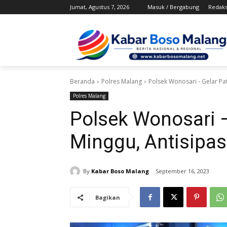
Jumat, Agustus 7, 2026
Masuk / Bergabung
Redaks
Beranda
Polres Malang
Polsek Wonosari - Gelar Pat
Polres Malang
Polsek Wonosari –
Minggu, Antisipasi
By
Kabar Boso Malang
September 16, 2023
Bagikan