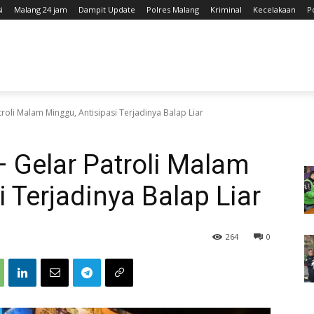
i
Malang 24 jam
Dampit Update
Polres Malang
Kriminal
Kecelakaan
P
roli Malam Minggu, Antisipasi Terjadinya Balap Liar
 Gelar Patroli Malam
 Terjadinya Balap Liar
264
0