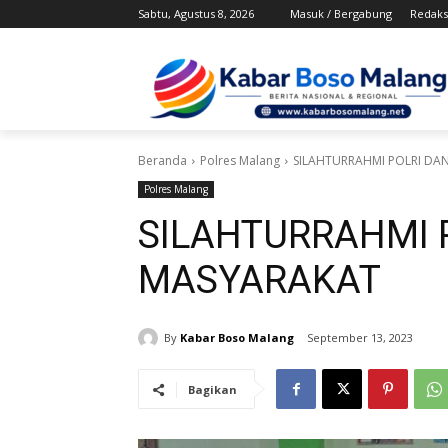
Sabtu, Agustus 8, 2026
Masuk / Bergabung
Redaks
Beranda
Polres Malang
SILAHTURRAHMI POLRI DA
Polres Malang
SILAHTURRAHMI 
MASYARAKAT
By
Kabar Boso Malang
September 13, 2023
Bagikan