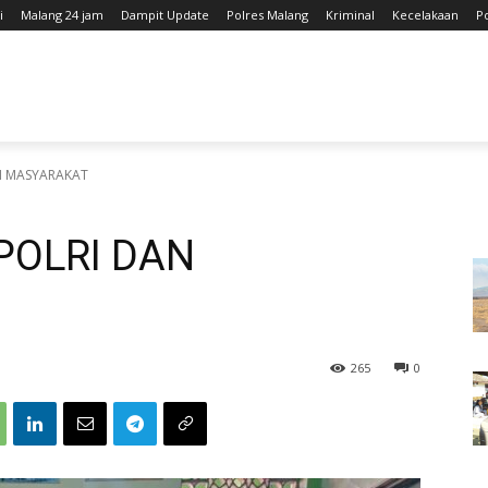
i
Malang 24 jam
Dampit Update
Polres Malang
Kriminal
Kecelakaan
P
N MASYARAKAT
POLRI DAN
265
0