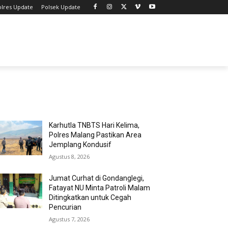
olres Update
Polsek Update
MOST POPULAR
Karhutla TNBTS Hari Kelima,
Polres Malang Pastikan Area
Jemplang Kondusif
Agustus 8, 2026
Jumat Curhat di Gondanglegi,
Fatayat NU Minta Patroli Malam
Ditingkatkan untuk Cegah
Pencurian
Agustus 7, 2026