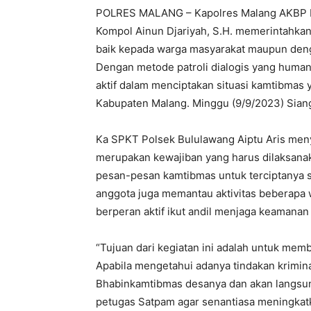
POLRES MALANG – Kapolres Malang AKBP Pu
Kompol Ainun Djariyah, S.H. memerintahka
baik kepada warga masyarakat maupun deng
Dengan metode patroli dialogis yang huma
aktif dalam menciptakan situasi kamtibmas
Kabupaten Malang. Minggu (9/9/2023) Sian
Ka SPKT Polsek Bululawang Aiptu Aris menya
merupakan kewajiban yang harus dilaksanak
pesan-pesan kamtibmas untuk terciptanya s
anggota juga memantau aktivitas beberapa
berperan aktif ikut andil menjaga keamanan 
“Tujuan dari kegiatan ini adalah untuk me
Apabila mengetahui adanya tindakan krimin
Bhabinkamtibmas desanya dan akan langsun
petugas Satpam agar senantiasa meningkat