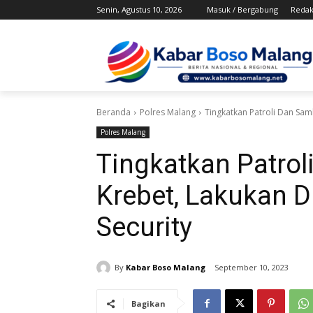
Senin, Agustus 10, 2026
Masuk / Bergabung
Redak
Beranda
Polres Malang
Tingkatkan Patroli Dan Sam
Polres Malang
Tingkatkan Patro
Krebet, Lakukan D
Security
By
Kabar Boso Malang
September 10, 2023
Bagikan