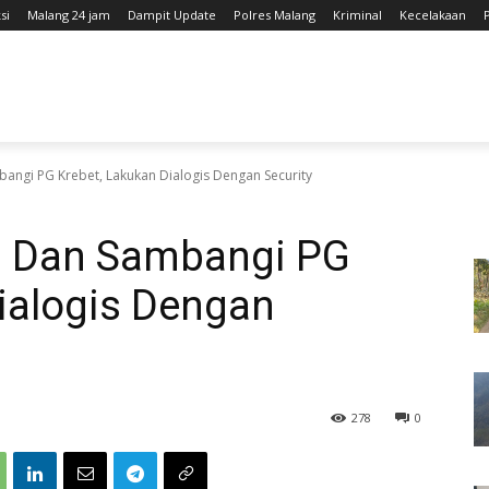
si
Malang 24 jam
Dampit Update
Polres Malang
Kriminal
Kecelakaan
bangi PG Krebet, Lakukan Dialogis Dengan Security
li Dan Sambangi PG
ialogis Dengan
278
0