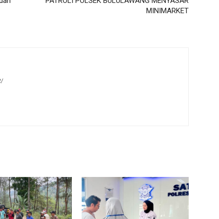
 dan
PATROLI POLSEK BULULAWANG MENYASAR
MINIMARKET
t/