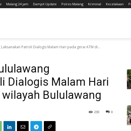
i
Malang 24 jam
Dampit Update
Polres Malang
Kriminal
Kecelakaan
P
Laksanakan Patroli Dialogis Malam Hari pada gerai ATM di...
ululawang
i Dialogis Malam Hari
i wilayah Bululawang
230
0