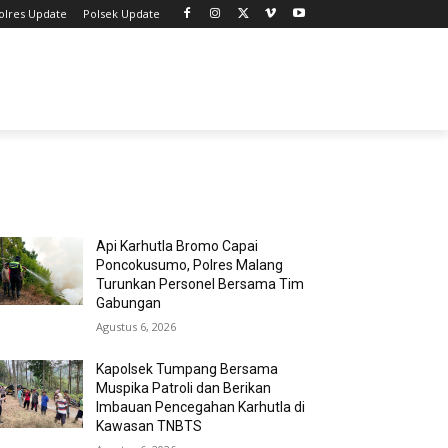
olres Update
Polsek Update
MOST POPULAR
Api Karhutla Bromo Capai
Poncokusumo, Polres Malang
Turunkan Personel Bersama Tim
Gabungan
Agustus 6, 2026
Kapolsek Tumpang Bersama
Muspika Patroli dan Berikan
Imbauan Pencegahan Karhutla di
Kawasan TNBTS