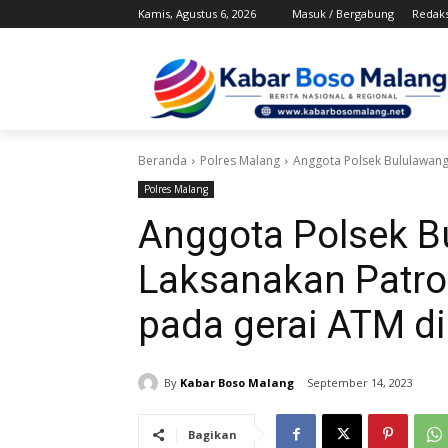
Kamis, Agustus 6, 2026
Masuk / Bergabung
Redaks
Beranda
Polres Malang
Anggota Polsek Bululawang 
Polres Malang
Anggota Polsek B
Laksanakan Patrol
pada gerai ATM d
By
Kabar Boso Malang
September 14, 2023
Bagikan