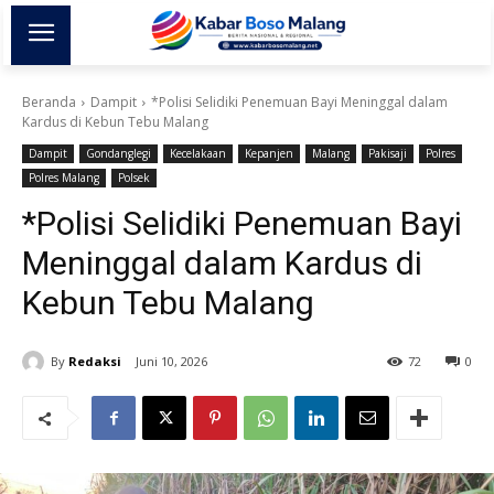
Beranda
Dampit
*Polisi Selidiki Penemuan Bayi Meninggal dalam
Kardus di Kebun Tebu Malang
Dampit
Gondanglegi
Kecelakaan
Kepanjen
Malang
Pakisaji
Polres
Polres Malang
Polsek
*Polisi Selidiki Penemuan Bayi
Meninggal dalam Kardus di
Kebun Tebu Malang
By
Redaksi
Juni 10, 2026
72
0